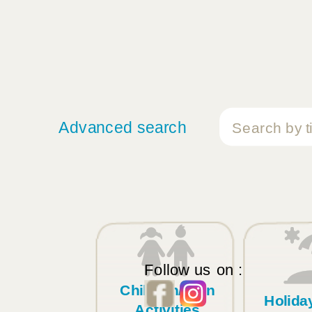
Advanced search
Follow us on :
Children/Teen
Holid
Activities