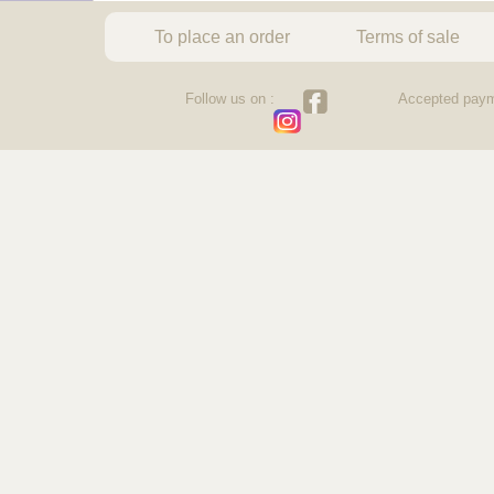
To place an order
Terms of sale
Follow us on :
Accepted paym