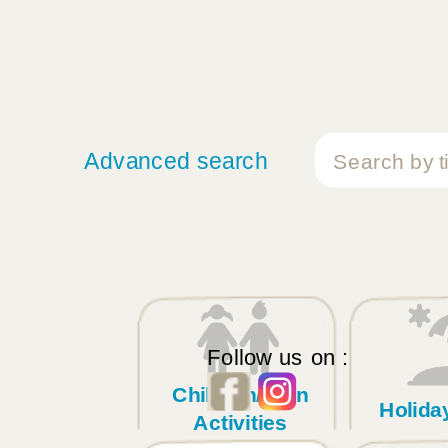
Advanced search
Follow us on :
Children/Teen
Holid
Activities