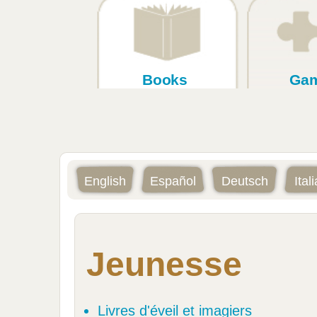
Books
Ga
English
Español
Deutsch
Ital
Jeunesse
Livres d'éveil et imagiers