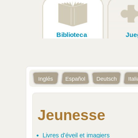
Biblioteca
Jue
Inglés
Español
Deutsch
Ital
Jeunesse
Livres d'éveil et imagiers