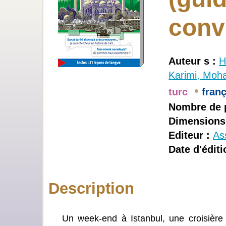
conv
Auteur s :
H
Karimi, Mo
•
turc
franç
Nombre de 
Dimensions
Editeur :
As
Date d'éditi
Description
Un week-end à Istanbul, une croisièr