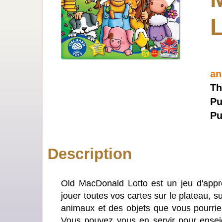
L
an
Th
Pu
Pu
Description
Old MacDonald Lotto est un jeu d'appre
jouer toutes vos cartes sur le plateau, s
animaux et des objets que vous pourriez
Vous pouvez vous en servir pour ensei