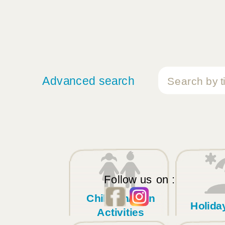
Advanced search
Follow us on :
Children/Teen
Holid
Activities