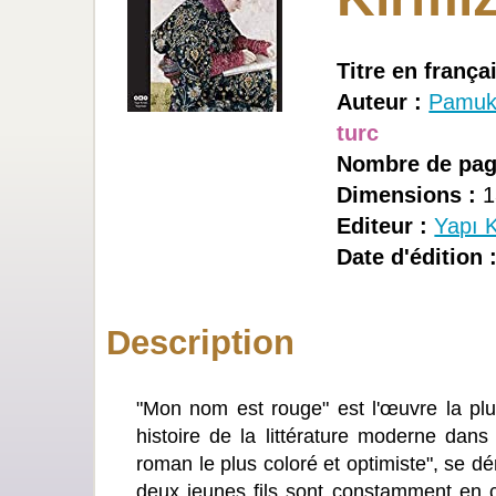
Titre en françai
Auteur :
Pamuk
turc
Nombre de pag
Dimensions :
1
Editeur :
Yapı K
Date d'édition 
Description
"Mon nom est rouge" est l'œuvre la plus
histoire de la littérature moderne d
roman le plus coloré et optimiste", se d
deux jeunes fils sont constamment en c