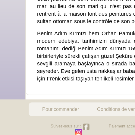
mari au lieu de son mari qui n'est pas 
rentrent à la maison font des peintures 
sultan ottoman sous le contrôle de son p
Benim Adım Kırmızı hem Orhan Pamuk'u
modern edebiyat tarihimizin dünyada 
romanım" dediği Benim Adım Kırmızı 1591
birbirleriyle sürekli çatışan güzel Şekür
sevgili aramaya başlayınca o sırada ba
seyreder. Eve gelen usta nakkaşlar babası
için Frenk etkisi taşıyan tehlikeli resimle
Pour commander
Conditions de ve
Suivez-nous sur :
Paiement acce