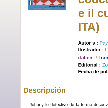
e il 
ITA)
Autor s :
Pay
Ilustrador :
L
•
italien
fra
Editorial :
Zo
Fecha de pub
Descripción
Johnny le détective de la ferme découv