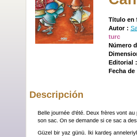
Título en 
Autor :
Sa
turc
Número d
Dimensio
Editorial 
Fecha de 
Descripción
Belle journée d'été. Deux frères vont au
son sac. On se demande si ce sac a des
Güzel bir yaz günü. İki kardeş anneleriy