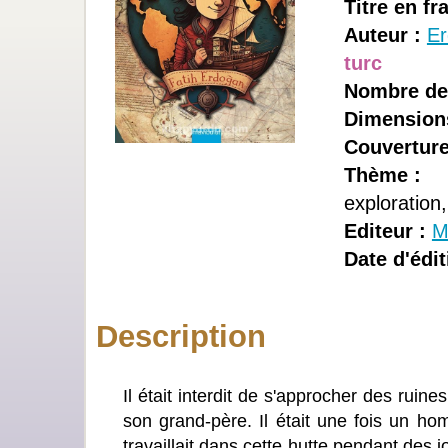
Titre en fr
Auteur :
Er
turc
Nombre de
Dimension
Couverture
Thème :
exploration
Editeur :
M
Date d'édit
Description
Il était interdit de s'approcher des rui
son grand-père. Il était une fois un ho
travaillait dans cette hutte pendant des jo