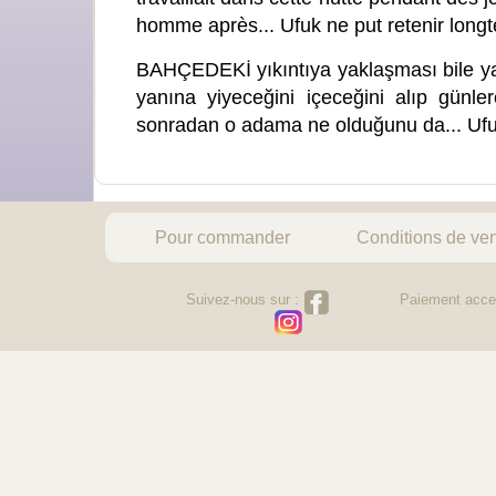
homme après... Ufuk ne put retenir longt
BAHÇEDEKİ yıkıntıya yaklaşması bile yasa
yanına yiyeceğini içeceğini alıp günl
sonradan o adama ne olduğunu da... Ufu
Pour commander
Conditions de ve
Suivez-nous sur :
Paiement acce