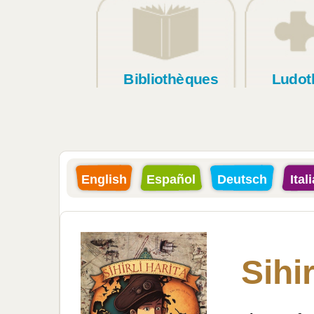
Bibliothèques
Ludot
English
Español
Deutsch
Ital
Sihir