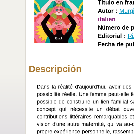
Título en fra
Autor :
Murgi
italien
Número de p
Editorial :
Ri
Fecha de pub
Descripción
Dans la réalité d'aujourd'hui, avoir des
possibilité réelle. Une femme peut-elle êtr
possible de construire un lien familial 
concept qui nécessite un débat ouver
contributions littéraires remarquables 
vision d'une autre maternité, qui va au-d
propre expérience personnelle, rassemble 