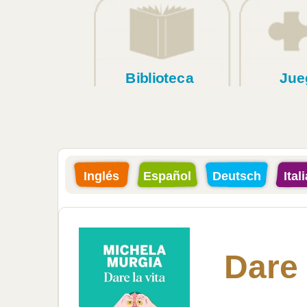
Biblioteca
Jue
Inglés
Español
Deutsch
Ital
Dare 