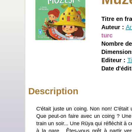
Titre en fr
Auteur :
Ar
turc
Nombre de
Dimension
Editeur :
T
Date d'édit
Description
C'était juste un coing. Non non! C'était 
Que peut-on faire avec un coing ? Une
train un soir... Une Rüya qui réfléchit à 
à la gare... Êtes-vous prêt à partir ve