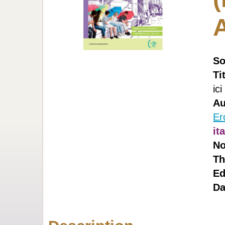
So
Ti
ici
Au
Er
it
No
Th
Ed
Da