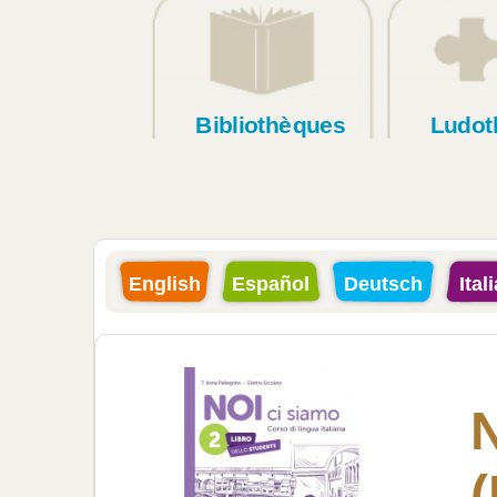
Bibliothèques
Ludot
English
Español
Deutsch
Ital
(