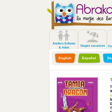
Ateliers Enfants
Stages vacances
Fo
& Ados
English
Español
De
T
A
e
N
D
T