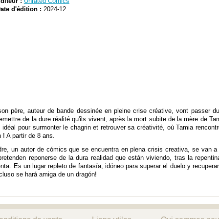
diteur :
Unrated Comics
ate d'édition :
2024-12
 son père, auteur de bande dessinée en pleine crise créative, vont passer du
emettre de la dure réalité qu'ils vivent, après la mort subite de la mère de Ta
ie, idéal pour surmonter le chagrin et retrouver sa créativité, où Tamia rencon
! A partir de 8 ans.
dre, un autor de cómics que se encuentra en plena crisis creativa, se van 
pretenden reponerse de la dura realidad que están viviendo, tras la repent
a. Es un lugar repleto de fantasía, idóneo para superar el duelo y recuperar
ncluso se hará amiga de un dragón!