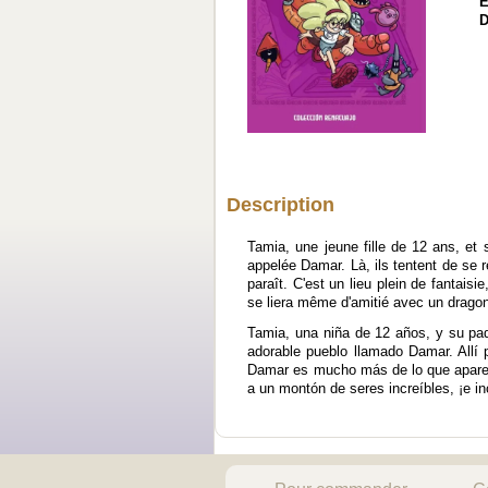
E
D
Description
Tamia, une jeune fille de 12 ans, et
appelée Damar. Là, ils tentent de se r
paraît. C'est un lieu plein de fantais
se liera même d'amitié avec un dragon 
Tamia, una niña de 12 años, y su pa
adorable pueblo llamado Damar. Allí 
Damar es mucho más de lo que aparent
a un montón de seres increíbles, ¡e i