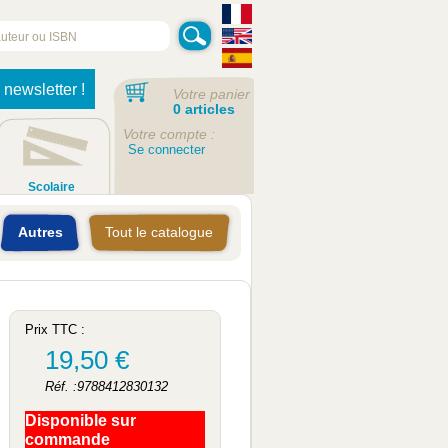
 newsletter !
Votre panier
0 articles
Votre compte :
Se connecter
Scolaire
Autres
Tout le catalogue
Prix TTC :
19,50 €
Réf. :9788412830132
Disponible sur
commande