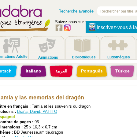
Recherche avancée
Suivez-nous sur :
Inscrivez-vous à la
rmations Adulte
Bibliothèques
Ludothèques
Animations
utsch
Italiano
العربية
Português
Türkçe
Tamia y las memorias del dragón
itre en français :
Tamia et les souvenirs du dragon
uteur s :
Braña, David
;
PAHITO
spagnol
ombre de pages :
96
imensions :
25 x 16,3 x 6.7 cm
hème :
BD Jeunesse,amitié,dragon