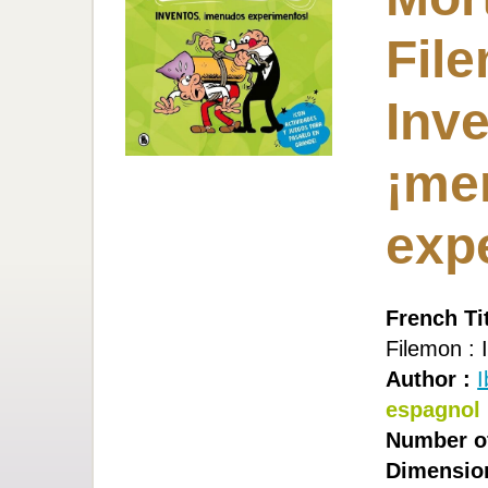
Fil
Inve
¡me
exp
French Tit
Filemon : 
Author :
I
espagnol
Number of
Dimensio