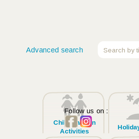
Advanced search
Follow us on :
Children/Teen
Holid
Activities