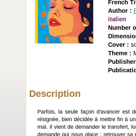
French Tit
Author :
italien
Number o
Dimensio
Cover :
so
Theme :
M
Publisher
Publicati
Description
Parfois, la seule façon d'avancer est d
résignée, bien décidée à mettre fin à un
mal. Il vient de demander le transfert, 
demande qui nous glace : retrouver sa m