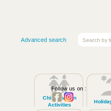
Advanced search
Follow us on :
Children/Teen
Holid
Activities