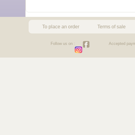
To place an order
Terms of sale
Follow us on :
Accepted paym