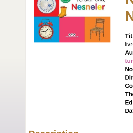
N
Ti
liv
Au
tu
No
Di
Co
Th
Ed
Da