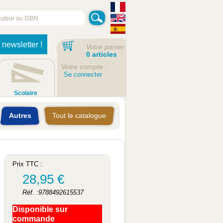
 newsletter !
Votre panier
0 articles
Votre compte :
Se connecter
Scolaire
Autres
Tout le catalogue
Prix TTC :
28,95 €
Réf. :9788492615537
Disponible sur
commande