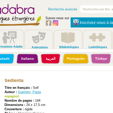
Recherche avancée
Suivez-nous sur :
Inscrivez-vous à la
rmations Adulte
Bibliothèques
Ludothèques
Animations
utsch
Italiano
العربية
Português
Türkçe
Sedienta
Titre en français :
Soif
Auteur :
Guerrero, Paula
espagnol
Nombre de pages :
144
Dimensions :
24 x 17,5 cm
Couverture :
rigide