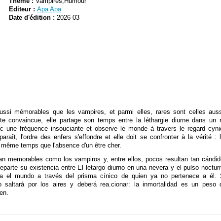
Thème :
Vampires,Humour
Editeur :
Apa Apa
Date d'édition :
2026-03
ssi mémorables que les vampires, et parmi elles, rares sont celles auss
te convaincue, elle partage son temps entre la léthargie diurne dans un ré
 une fréquence insouciante et observe le monde à travers le regard cyniq
raît, l'ordre des enfers s'effondre et elle doit se confronter à la vérité : l
en même temps que l'absence d'un être cher.
tan memorables como los vampiros y, entre ellos, pocos resultan tan cándid
reparte su existencia entre El letargo diurno en una nevera y el pulso noctu
va el mundo a través del prisma cínico de quien ya no pertenece a él.
o saltará por los aires y deberá rea.cionar: la inmortalidad es un pes
en.