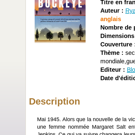
Titre en fra
Auteur :
Rya
anglais
Nombre de 
Dimensions
Couverture 
Thème :
sec
mondiale,gue
Editeur :
Bl
Date d'éditi
Description
Mai 1945. Alors que la nouvelle de la vic
une femme nommée Margaret Salt entr
Jenkins. Ce qui va suivre changera leurs