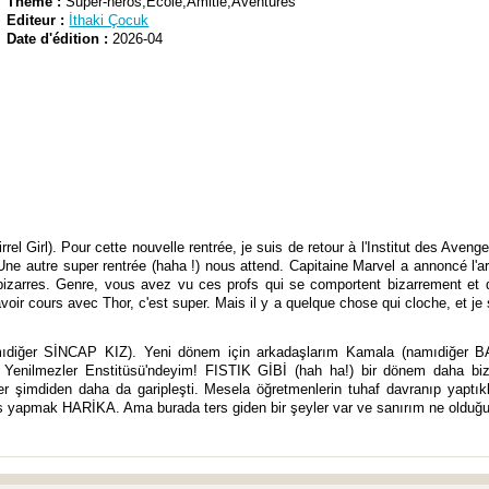
Thème :
Super-héros,Ecole,Amitié,Aventures
Editeur :
İthaki Çocuk
Date d'édition :
2026-04
rel Girl). Pour cette nouvelle rentrée, je suis de retour à l'Institut des Av
 Une autre super rentrée (haha !) nous attend. Capitaine Marvel a annoncé l'a
izarres. Genre, vous avez vu ces profs qui se comportent bizarrement et
avoir cours avec Thor, c'est super. Mais il y a quelque chose qui cloche, et j
ğer SİNCAP KIZ). Yeni dönem için arkadaşlarım Kamala (namıdiğer B
Yenilmezler Enstitüsü'ndeyim! FISTIK GİBİ (hah ha!) bir dönem daha bizi
şler şimdiden daha da garipleşti. Mesela öğretmenlerin tuhaf davranıp y
rs yapmak HARİKA. Ama burada ters giden bir şeyler var ve sanırım ne oldu