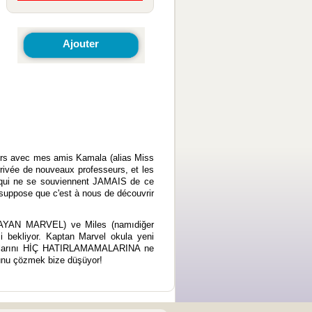
Ajouter
engers avec mes amis Kamala (alias Miss
rrivée de nouveaux professeurs, et les
 qui ne se souviennent JAMAIS de ce
e suppose que c'est à nous de découvrir
AYAN MARVEL) ve Miles (namıdiğer
 bekliyor. Kaptan Marvel okula yeni
aptıklarını HİÇ HATIRLAMAMALARINA ne
ğunu çözmek bize düşüyor!