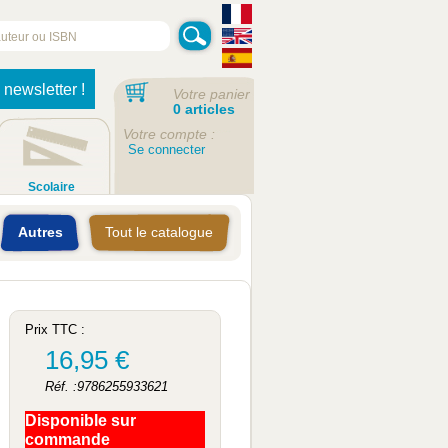
 newsletter !
Votre panier
0 articles
Votre compte :
Se connecter
Scolaire
Autres
Tout le catalogue
Prix TTC :
16,95 €
Réf. :9786255933621
Disponible sur
commande