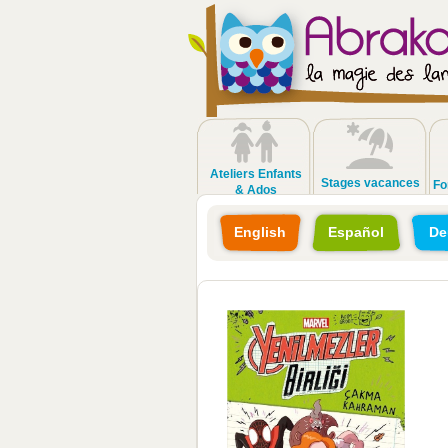
Ateliers Enfants
Stages vacances
Fo
& Ados
English
Español
De