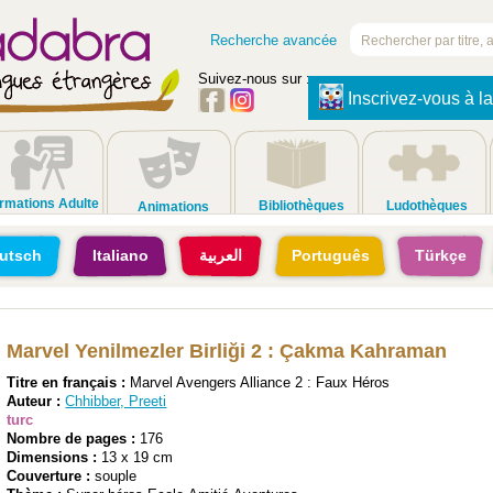
Recherche avancée
Suivez-nous sur :
Inscrivez-vous à la
rmations Adulte
Bibliothèques
Ludothèques
Animations
utsch
Italiano
العربية
Português
Türkçe
Marvel Yenilmezler Birliği 2 : Çakma Kahraman
Titre en français :
Marvel Avengers Alliance 2 : Faux Héros
Auteur :
Chhibber, Preeti
turc
Nombre de pages :
176
Dimensions :
13 x 19 cm
Couverture :
souple