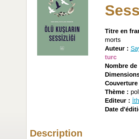
Sessi
Titre en fra
morts
Auteur :
Sa
turc
Nombre de 
Dimensions
Couverture 
Thème :
pol
Editeur :
İt
Date d'éditi
Description