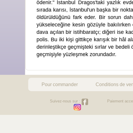
ödenir." İstanbul Dragos'taki yazlık ev
sırada karısı, İstanbul'un başka bir nokta
öldürüldüğünü fark eder. Bir sorun daha
yükseleceğine kesin gözüyle bakılırken
dava açılan bir istihbaratçı; diğeri ise 
polis. Bu iki kişi gittikçe karışık bir hâ
derinleştikçe geçmişteki sırlar ve bedel
geçmişiyle yüzleşmek zorundadır.
Pour commander
Conditions de ve
Suivez-nous sur :
Paiement acce