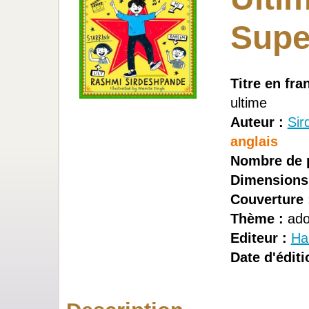
Supe
Titre en fra
ultime
Auteur :
Sir
anglais
Nombre de 
Dimensions
Couverture 
Thème :
ado
Editeur :
Ha
Date d'éditi