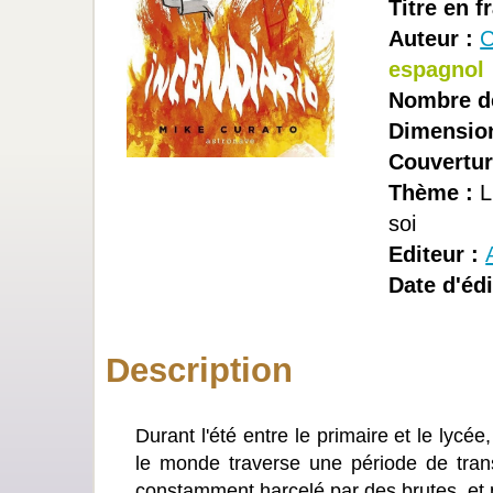
Titre en f
Auteur :
C
espagnol
Nombre d
Dimension
Couvertur
Thème :
L
soi
Editeur :
Date d'édi
Description
Durant l'été entre le primaire et le lyc
le monde traverse une période de transi
constamment harcelé par des brutes, et p