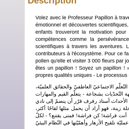
Description
Volez avec le Professeur Papillon à trav
émotionnel et découvertes scientifiques,
enfants trouveront la motivation pour
compétences comme la persévérance, 
scientifiques à travers les aventures. 
contributeurs à l'écosystème. Pour ce fair
pollen qu'elle et visiter 3 000 fleurs par 
êtes un papillon ! Soyez un papillon !
propres qualités uniques - Le processus 
علّم الاجتماعيّ العاطفيّ والحقائق العلميّة
التّحدّيات بشجاعة - يتعلّم القيم والمهارات
 الأحداث أستاذ رفرف قرّر أن ينضمّ إلى نادي
حلة زينة، فهو أراد أن يحمل مثلها لقاحًا أكثر
اذ رفرف، أنت فراشة! كن فراشة! فمتى يقتنع؟ - لكلّ
مليّة تلقيح الأزهار وأهمّيّتها في النّظام البيئيّ