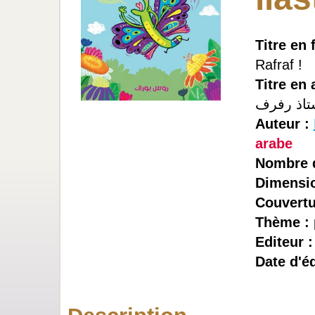
Titre en 
Rafraf !
Titre en 
Auteur :
arabe
Nombre d
Dimensio
Couvertu
Thème :
Editeur 
Date d'éd