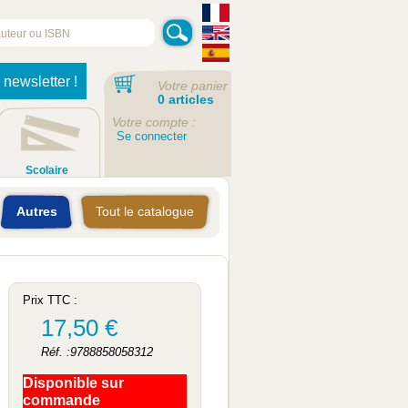
 newsletter !
Votre panier
0 articles
Votre compte :
Se connecter
Scolaire
Autres
Tout le catalogue
Prix TTC :
17,50 €
Réf. :9788858058312
Disponible sur
commande