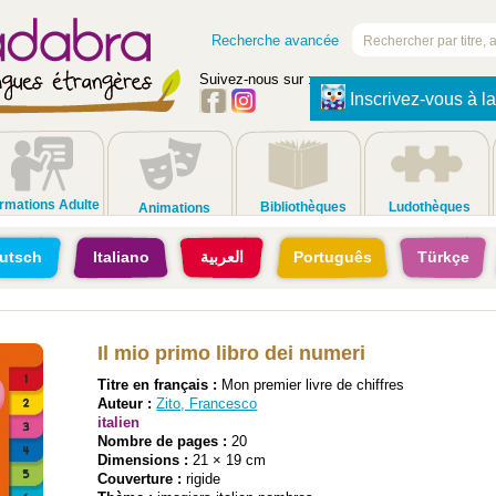
Recherche avancée
Suivez-nous sur :
Inscrivez-vous à la
rmations Adulte
Bibliothèques
Ludothèques
Animations
utsch
Italiano
العربية
Português
Türkçe
Il mio primo libro dei numeri
Titre en français :
Mon premier livre de chiffres
Auteur :
Zito, Francesco
italien
Nombre de pages :
20
Dimensions :
21 × 19 cm
Couverture :
rigide