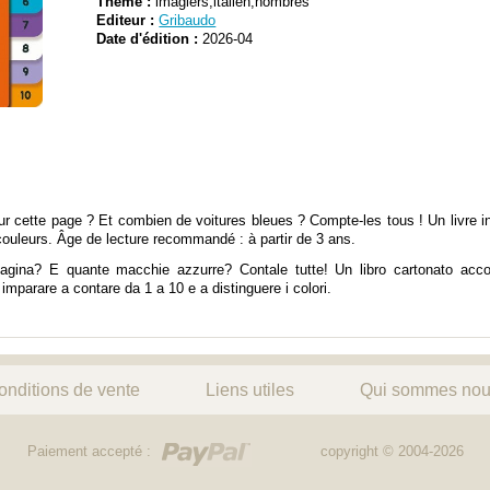
Thème :
imagiers,italien,nombres
Editeur :
Gribaudo
Date d'édition :
2026-04
sur cette page ? Et combien de voitures bleues ? Compte-les tous ! Un livre in
couleurs. Âge de lecture recommandé : à partir de 3 ans.
pagina? E quante macchie azzurre? Contale tutte! Un libro cartonato accop
 imparare a contare da 1 a 10 e a distinguere i colori.
onditions de vente
Liens utiles
Qui sommes nou
Paiement accepté :
copyright © 2004-2026