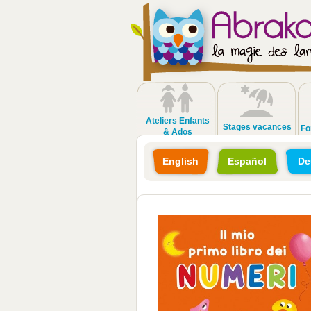
Ateliers Enfants
Stages vacances
Fo
& Ados
English
Español
De