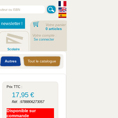
 newsletter !
Votre panier
0 articles
Votre compte :
Se connecter
Scolaire
Autres
Tout le catalogue
Prix TTC :
17,95 €
Réf. :9788806273057
Disponible sur
commande