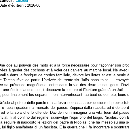
Editeur :
Einaudi
Date d'édition :
2026-06
e ode au pouvoir des mots et à la force nécessaire pour façonner son propr
rnées à garder des cochons et à voler des cahiers au marché local. Né avec un
aille dans la fabrique de cordes familiale, dévore les livres et est la seule 
e Teresa rêve de partir. L'arrivée de trente-six Juifs napolitains — envoyé
 avec sa présence magnétique, entre dans la vie des deux jeunes gens. Da
une école clandestine ; il découvre la lecture et l'écriture grâce à un Juif — lui,
, pour finalement les séparer — en intervertissant, au bout du compte, leurs d
de al potere delle parole e alla forza necessaria per decidere il proprio futu
i, e ruba i quaderni al mercato del paese. Zoppica dalla nascita ed è deriso d
bri, ed è la sola che lo difende. Davide non immagina una vita fuori dal pa
 inviati lí al confino dal regime, sconvolge l'equilibrio del luogo. Nicolas, co
 a seguire di nascosto le lezioni del padre di Nicolas, che ha messo su una sc
, lui figlio analfabeta di un fascista. È la guerra che li fa incontrare e scontrar