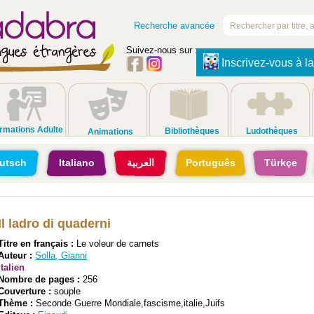
Recherche avancée
Suivez-nous sur :
Inscrivez-vous à la
rmations Adulte
Bibliothèques
Ludothèques
Animations
utsch
Italiano
العربية
Português
Türkçe
Il ladro di quaderni
Titre en français :
Le voleur de carnets
Auteur :
Solla, Gianni
italien
Nombre de pages :
256
Couverture :
souple
Thème :
Seconde Guerre Mondiale,fascisme,italie,Juifs