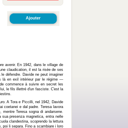
Ajouter
e avenir. En 1942, dans le village de
e claudication, il est la risée de ses
à le défendre. Davide ne peut imaginer
s là en exil intérieur par le régime —
vide commence à suivre en secret les
 le fils illettré d'un fasciste. C'est la
estins.
ro. A Tora e Piccilli, nel 1942, Davide
ai coetanei e dal padre. Teresa lavora
ese, mentre Teresa sogna di andarsene.
n la sua presenza magnetica, entra nelle
uola clandestina, scoprendo la lettura
e, poi li separa. Fino a scambiare i loro