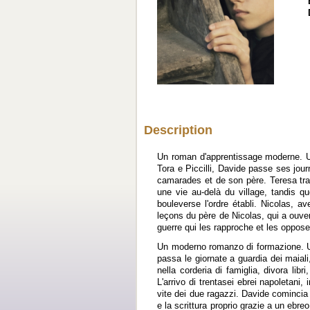
Description
Un roman d'apprentissage moderne. Un
Tora e Piccilli, Davide passe ses jou
camarades et de son père. Teresa trav
une vie au-delà du village, tandis qu
bouleverse l'ordre établi. Nicolas,
leçons du père de Nicolas, qui a ouvert 
guerre qui les rapproche et les oppose
Un moderno romanzo di formazione. Un'o
passa le giornate a guardia dei maial
nella corderia di famiglia, divora li
L'arrivo di trentasei ebrei napoletani,
vite dei due ragazzi. Davide comincia
e la scrittura proprio grazie a un ebreo