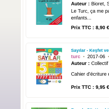
Auteur :
Bioret, 
Le Turc, ça me pa
enfants...
Prix TTC : 8,90 
Sayılar - Keşfet v
turc
•
2017-06
Auteur :
Collectif
Cahier d'écriture
Prix TTC : 9,95 