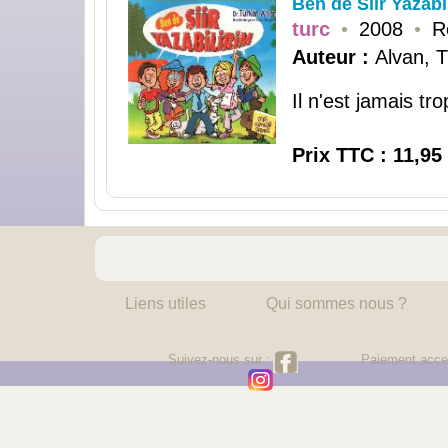
Ben de Siir Yazabi
turc
•
2008
•
R
Auteur :
Alvan, 
Il n'est jamais tro
Prix TTC : 11,95
Liens utiles
Qui sommes nous ?
Suivez-nous sur :
Paiement acce