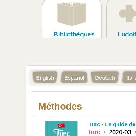
Bibliothèques
Ludot
English
Español
Deutsch
Ital
Méthodes
Turc - Le guide de
turc
•
2020-03