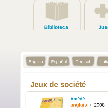
Biblioteca
Jue
English
Español
Deutsch
Ital
Jeux de société
Amédé
anglais
•
2008