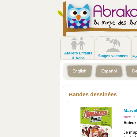
Ateliers Enfants
Stages vacances
Fo
& Ados
English
Español
De
Bandes dessinées
Marvel
•
turc
Auteur
Je m'ap