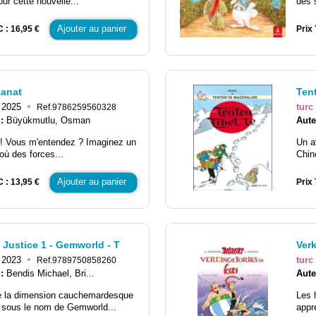
our cette nouvelle...
des s
Ajouter au panier
C : 16,95 €
Prix 
Kanat
Ten
•
2025
turc
Ref.9786259560328
 :
Büyükmutlu, Osman
Aute
! Vous m'entendez ? Imaginez un
Un a
 où des forces...
Chin
Ajouter au panier
C : 13,95 €
Prix 
Justice 1 - Gemworld - T
Verk
•
2023
turc
Ref.9789750858260
 :
Bendis Michael, Bri...
Aute
e la dimension cauchemardesque
Les 
 sous le nom de Gemworld...
appr