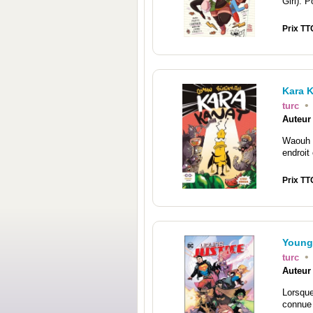
Girl). P
Prix TT
Kara 
•
turc
Auteur
Waouh 
endroit
Prix TT
Young 
•
turc
Auteur
Lorsqu
connue