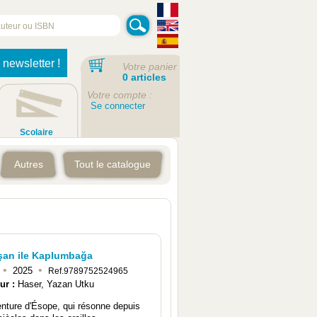
 newsletter !
Votre panier
0 articles
Votre compte :
Se connecter
Scolaire
Autres
Tout le catalogue
şan ile Kaplumbağa
•
•
2025
Ref.9789752524965
ur :
Haser, Yazan Utku
enture d'Ésope, qui résonne depuis