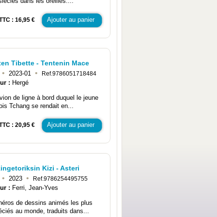
iècles dans les oreilles....
Ajouter au panier
TTC : 16,95 €
ten Tibette - Tentenin Mace
•
•
2023-01
Ref.9786051718484
ur :
Hergé
vion de ligne à bord duquel le jeune
ois Tchang se rendait en...
Ajouter au panier
TTC : 20,95 €
ingetoriksin Kizi - Asteri
•
•
2023
Ref.9786254495755
ur :
Ferri, Jean-Yves
héros de dessins animés les plus
éciés au monde, traduits dans...