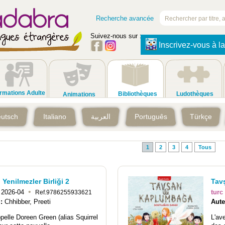
Recherche avancée
Suivez-nous sur :
Inscrivez-vous à la
rmations Adulte
Bibliothèques
Ludothèques
Animations
utsch
Italiano
العربية
Português
Türkçe
1
2
3
4
Tous
 Yenilmezler Birliği 2
Tav
•
2026-04
turc
Ref.9786255933621
 :
Chhibber, Preeti
Aute
pelle Doreen Green (alias Squirrel
L'av