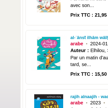
avec son...
Prix TTC : 21,95
al-ʾānsẗ ilhām wā
arabe
•
2024-01
Auteur :
Elhilou,
Par un matin d'au
tard, se...
Prix TTC : 15,50
rajih alnaajih - wa
arabe
•
2023
•