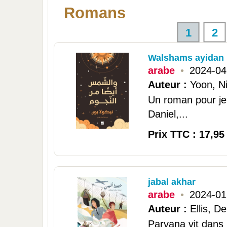
Romans
1
2
Walshams ayidan 
arabe
•
2024-04
Auteur :
Yoon, N
Un roman pour jeu
Daniel,...
Prix TTC : 17,95
jabal akhar
arabe
•
2024-01
Auteur :
Ellis, D
Parvana vit dans 