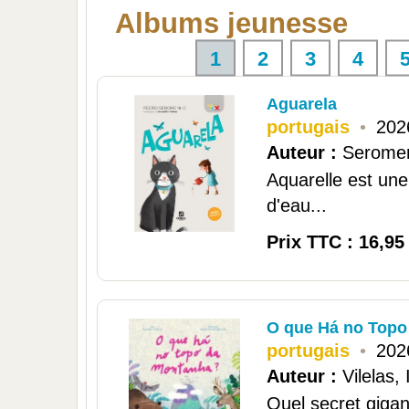
Albums jeunesse
1
2
3
4
Aguarela
portugais
•
202
Auteur :
Serome
Aquarelle est une 
d'eau...
Prix TTC : 16,95
O que Há no Topo
portugais
•
202
Auteur :
Vilelas,
Quel secret gigan