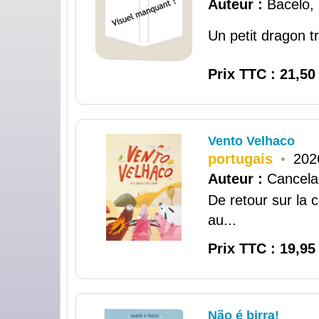
Auteur :
Bacelo, 
Un petit dragon tr
Prix TTC : 21,50
Vento Velhaco
portugais
•
202
Auteur :
Cancela
De retour sur la c
au...
Prix TTC : 19,95
Não é birra!