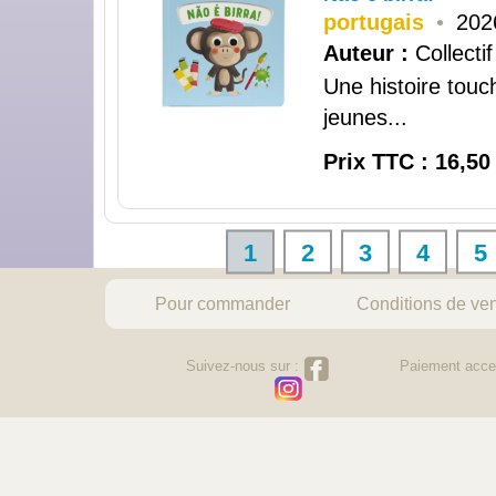
portugais
•
202
Auteur :
Collectif
Une histoire touc
jeunes...
Prix TTC : 16,50
1
2
3
4
5
Pour commander
Conditions de ve
Suivez-nous sur :
Paiement acce