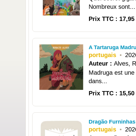
Nombreux sont...
Prix TTC : 17,95
A Tartaruga Madr
portugais
•
202
Auteur :
Alves, 
Madruga est une t
dans...
Prix TTC : 15,50
Dragão Furninhas 
portugais
•
202