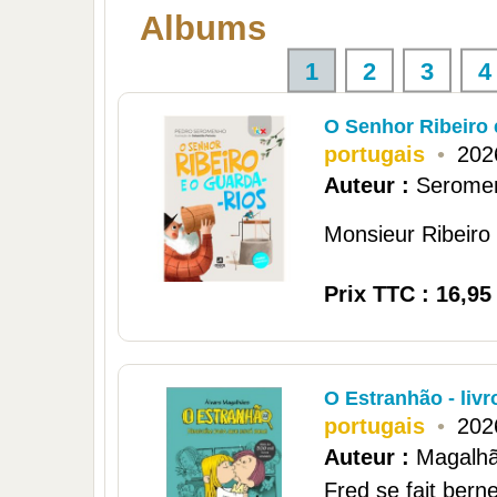
Albums
1
2
3
4
O Senhor Ribeiro 
portugais
•
202
Auteur :
Serome
Monsieur Ribeiro a 
Prix TTC : 16,95
O Estranhão - livr
portugais
•
202
Auteur :
Magalhã
Fred se fait bern