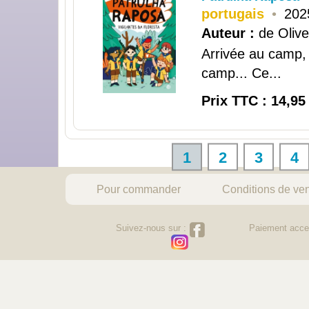
portugais
•
202
Auteur :
de Olive
Arrivée au camp,
camp... Ce...
Prix TTC : 14,95
1
2
3
4
Pour commander
Conditions de ve
Suivez-nous sur :
Paiement acce