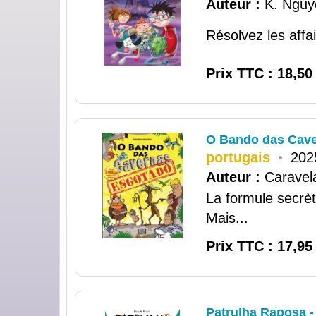
Auteur :
K. Nguy
Résolvez les affai
Prix TTC : 18,50
O Bando das Cave
portugais
•
202
Auteur :
Caravel
La formule secrèt
Mais...
Prix TTC : 17,95
Patrulha Raposa - 