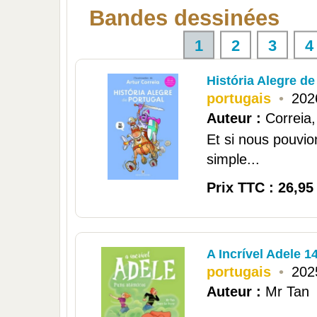
Bandes dessinées
1
2
3
4
História Alegre de
portugais
•
202
Auteur :
Correia,
Et si nous pouvio
simple...
Prix TTC : 26,95
A Incrível Adele 1
portugais
•
202
Auteur :
Mr Tan