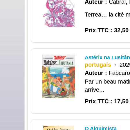
Auteur :
Cabral,
Terrea… la cité my
Prix TTC : 32,50
Astérix na Lusitân
portugais
•
202
Auteur :
Fabcaro
Par un beau matin
arrive...
Prix TTC : 17,50
O Alquimista