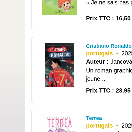
« Je ne sais pas 
Prix TTC : 16,50
Cristiano Ronaldo
portugais
•
202
Auteur :
Jancová,
Un roman graphiqu
jeune...
Prix TTC : 23,95
Terrea
portugais
•
202