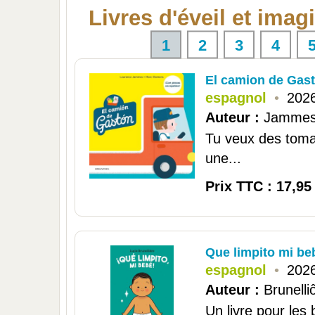
Livres d'éveil et imag
1
2
3
4
El camion de Gas
espagnol
•
2026
Auteur :
Jammes
Tu veux des tomat
une...
Prix TTC : 17,95
Que limpito mi be
espagnol
•
2026
Auteur :
Brunelli
Un livre pour les