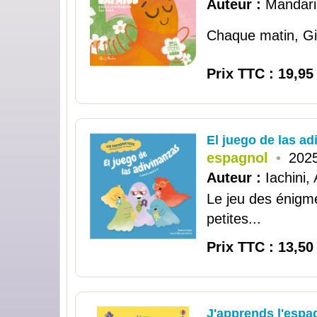
Auteur :
Mandari
Chaque matin, Gin
Prix TTC : 19,95
El juego de las ad
espagnol
•
2025
Auteur :
Iachini,
Le jeu des énigmes
petites...
Prix TTC : 13,50
J'apprends l'espa