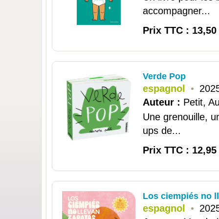
accompagner...
Prix TTC : 13,50
Verde Pop
espagnol
•
2025
Auteur :
Petit, A
Une grenouille, u
ups de...
Prix TTC : 12,95
Los ciempiés no l
espagnol
•
2025