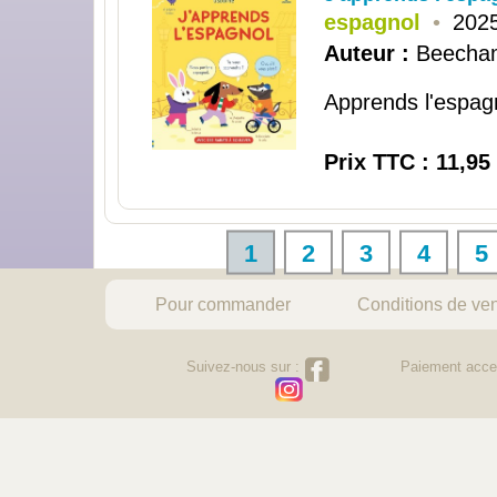
espagnol
•
2025
Auteur :
Beecham
Apprends l'espagn
Prix TTC : 11,95
1
2
3
4
5
Pour commander
Conditions de ve
Suivez-nous sur :
Paiement acce