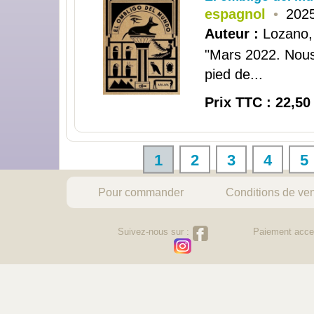
espagnol
•
2025
Auteur :
Lozano,
"Mars 2022. Nous
pied de...
Prix TTC : 22,50
1
2
3
4
5
Pour commander
Conditions de ve
Suivez-nous sur :
Paiement acce