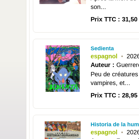
son...
Prix TTC : 31,50
Sedienta
espagnol
•
2026
Auteur :
Guerrer
Peu de créatures
vampires, et...
Prix TTC : 28,95
Historia de la hum
espagnol
•
2026