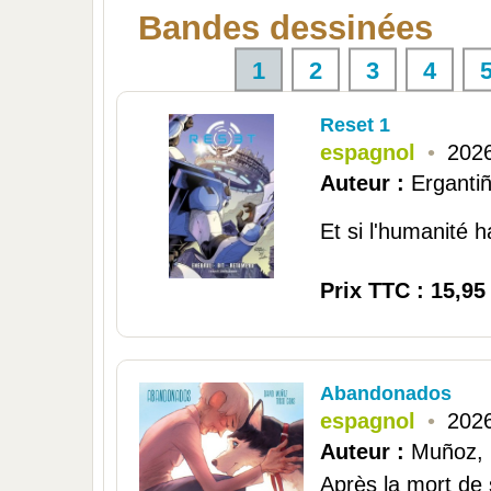
Bandes dessinées
1
2
3
4
Reset 1
espagnol
•
2026
Auteur :
Ergantiñ
Et si l'humanité ha
Prix TTC : 15,95
Abandonados
espagnol
•
2026
Auteur :
Muñoz, 
Après la mort de 