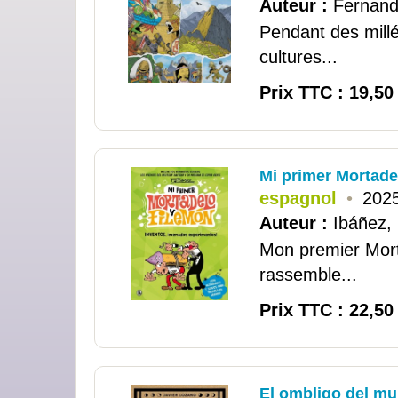
Auteur :
Fernand
Pendant des mill
cultures...
Prix TTC : 19,50
Mi primer Mortade
espagnol
•
2025
Auteur :
Ibáñez,
Mon premier Morta
rassemble...
Prix TTC : 22,50
El ombligo del m