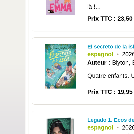
là !...
Prix TTC : 23,50
El secreto de la is
espagnol
•
2026
Auteur :
Blyton, 
Quatre enfants. U
Prix TTC : 19,95
Legado 1. Ecos d
espagnol
•
2026