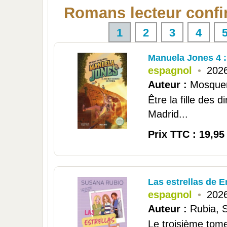
Romans lecteur conf
1
2
3
4
Manuela Jones 4 :
espagnol
•
2026
Auteur :
Mosquer
Être la fille des
Madrid...
Prix TTC : 19,95
Las estrellas de
espagnol
•
2026
Auteur :
Rubia, 
Le troisième tome