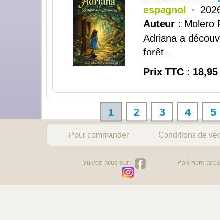
espagnol
•
2026
Auteur :
Molero 
Adriana a découv
forêt...
Prix TTC : 18,95
1
2
3
4
5
Pour commander
Conditions de ve
Suivez-nous sur :
Paiement acce