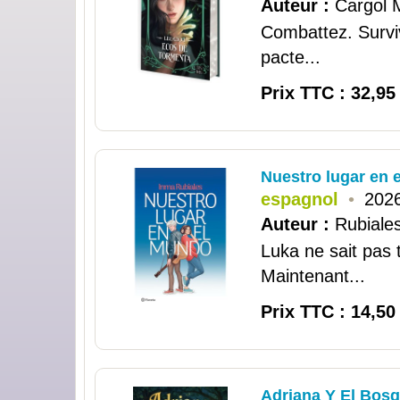
Auteur :
Cargol M
Combattez. Survi
pacte...
Prix TTC : 32,95
Nuestro lugar en 
espagnol
•
2026
Auteur :
Rubiale
Luka ne sait pas 
Maintenant...
Prix TTC : 14,50
Adriana Y El Bos