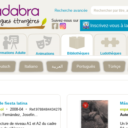
Recherche avancée
Suivez-nous sur :
Inscrivez-vous à la
rmations Adulte
Bibliothèques
Ludothèques
Animations
utsch
Italiano
العربية
Português
Türkçe
de fiesta latina
Más
•
•
ol
2008-04
esp
Ref.9788484434276
 :
Fernández, Josefin...
Aute
ecture de niveau A1 et A2 du cadre
Un l