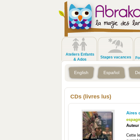
Ateliers Enfants
Stages vacances
Fo
& Ados
English
Español
De
CDs (livres lus)
Aires 
espagn
Auteur
Cette l