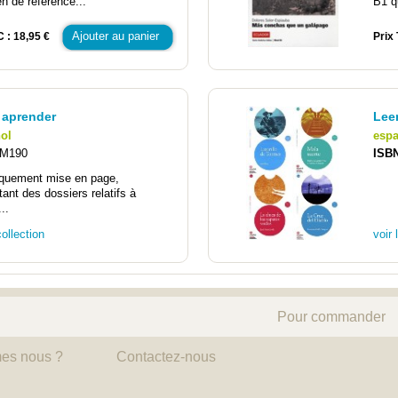
n de référence...
B1 qu
Ajouter au panier
C : 18,95 €
Prix 
 aprender
Leer
ol
esp
M190
ISB
iquement mise en page,
ant des dossiers relatifs à
..
collection
voir 
Pour commander
es nous ?
Contactez-nous