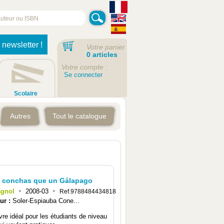
 newsletter !
Votre panier
0 articles
Votre compte :
Se connecter
Scolaire
Autres
Tout le catalogue
 conchas que un Gálapago
•
•
agnol
2008-03
Ref.9788484434818
ur :
Soler-Espiauba Cone...
ivre idéal pour les étudiants de niveau