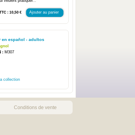
i veulent pratiquer...
Ajouter au panier
TTC : 10,50 €
 en español - adultos
agnol
N :
M307
la collection
Conditions de vente