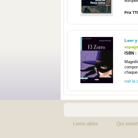
europée
Prix TT
Leer y
espagn
ISBN :
Magnif
comport
chaque.
voir la 
Liens utiles
Qui somm