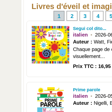
Livres d'éveil et imag
1
2
3
4
Segui col dito...
italien
•
2026-0
Auteur :
Watt, F
Chaque page de c
visuellement...
Prix TTC : 16,95
Prime parole
italien
•
2026-0
Auteur :
Nigelli,