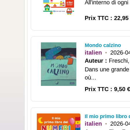
All'interno di ogni
Prix TTC : 22,95
Mondo calzino
italien
•
2026-0
Auteur :
Freschi,
Dans une grande m
où...
Prix TTC : 9,50 
Il mio primo libro
italien
•
2026-0