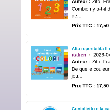
Auteur :
Zito, F
Combien y a-t-il 
de...
Prix TTC : 17,50
Alta reperibilità I
italien
•
2026-0
Auteur :
Zito, F
De quelle couleur
jeu...
Prix TTC : 17,50
Coniglietto e la ca