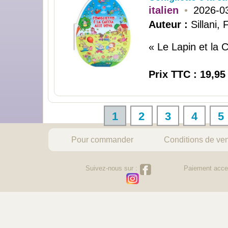
italien
•
2026-0
Auteur :
Sillani,
« Le Lapin et la 
Prix TTC : 19,95
1
2
3
4
5
Pour commander
Conditions de ve
Suivez-nous sur :
Paiement acce