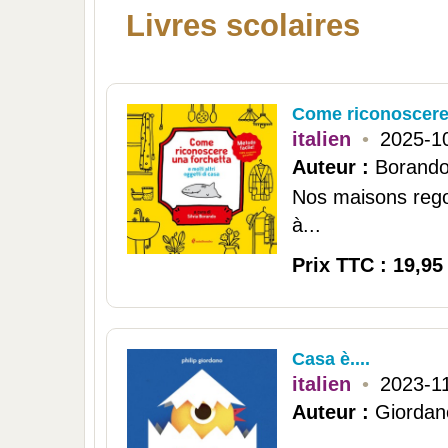
Livres scolaires
Come riconoscere
italien
•
2025-1
Auteur :
Borando,
Nos maisons regor
à...
Prix TTC : 19,95
Casa è....
italien
•
2023-1
Auteur :
Giordano