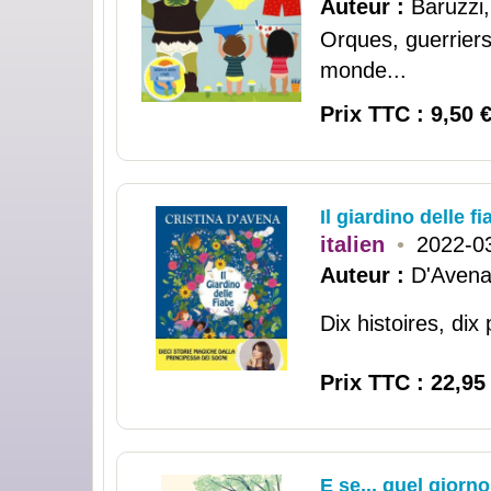
Auteur :
Baruzzi
Orques, guerriers
monde...
Prix TTC : 9,50 
Il giardino delle fi
italien
•
2022-0
Auteur :
D'Avena,
Dix histoires, dix
Prix TTC : 22,95
E se... quel giorno