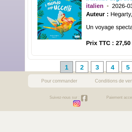
italien
•
2026-0
Auteur :
Hegarty,
Un voyage spectac
Prix TTC : 27,50
1
2
3
4
5
Pour commander
Conditions de ve
Suivez-nous sur :
Paiement acce