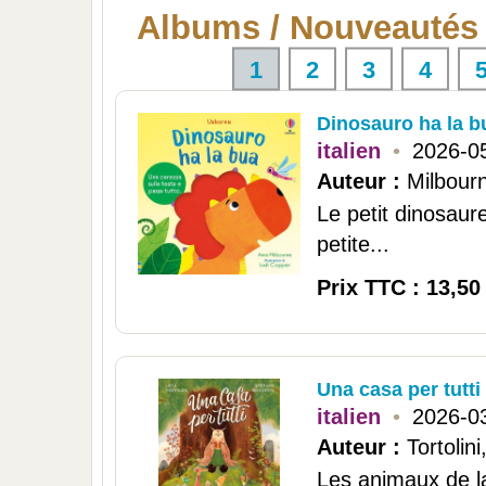
Albums / Nouveautés
1
2
3
4
Dinosauro ha la b
italien
•
2026-0
Auteur :
Milbour
Le petit dinosaur
petite...
Prix TTC : 13,50
Una casa per tutti
italien
•
2026-0
Auteur :
Tortolin
Les animaux de la