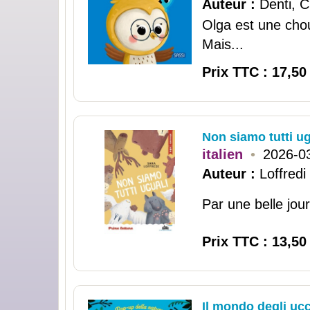
Auteur :
Denti, C
Olga est une chou
Mais...
Prix TTC : 17,50
Non siamo tutti ug
italien
•
2026-0
Auteur :
Loffredi
Par une belle jour
Prix TTC : 13,50
Il mondo degli ucc