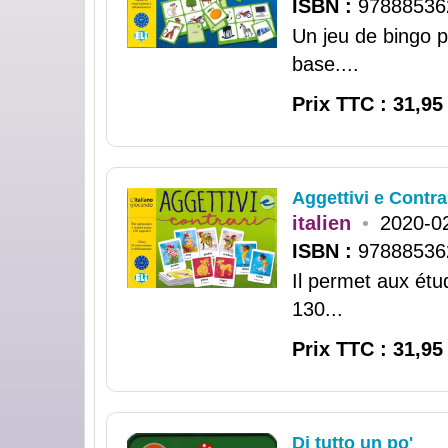
ISBN :
97888536
Un jeu de bingo 
base....
Prix TTC : 31,95
Aggettivi e Contra
italien
•
2020-0
ISBN :
97888536
Il permet aux étu
130...
Prix TTC : 31,95
Di tutto un po'