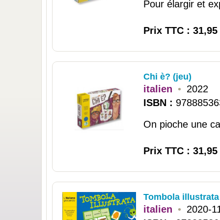
Pour élargir et e
Prix TTC : 31,95
Chi è? (jeu)
italien
•
2022
ISBN :
97888536
On pioche une car
Prix TTC : 31,95
Tombola illustrata
italien
•
2020-1