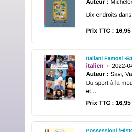
Auteur :
Michelo
Dix endroits dans
Prix TTC : 16,95
Italiani Famosi -B1
italien
•
2022-0
Auteur :
Savi, Va
Du sport à la mod
et...
Prix TTC : 16,95
Possessioni (Histo