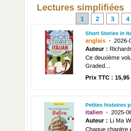
Lectures simplifiées
1
2
3
4
Short Stories in It
anglais
•
2026-
Auteur :
Richards
Ce deuxième volu
Graded...
Prix TTC : 15,95
Petites histoires 
italien
•
2025-0
Auteur :
Li Ma W
Chaque chapitre dé