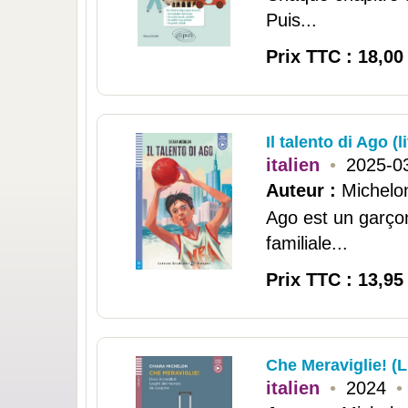
Puis...
Prix TTC : 18,00
Il talento di Ago (
italien
•
2025-0
Auteur :
Michelo
Ago est un garçon 
familiale...
Prix TTC : 13,95
Che Meraviglie! (L
italien
•
2024
•