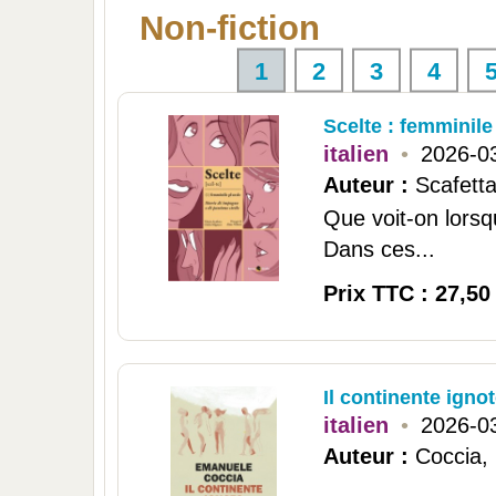
Non-fiction
1
2
3
4
Scelte : femminile
italien
•
2026-0
Auteur :
Scafetta
Que voit-on lorsq
Dans ces...
Prix TTC : 27,50
Il continente igno
italien
•
2026-0
Auteur :
Coccia,