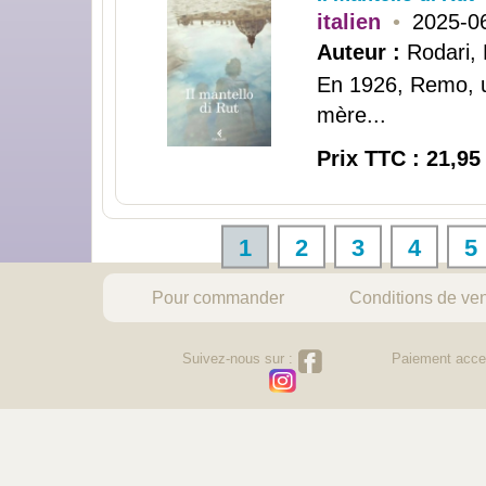
italien
•
2025-0
Auteur :
Rodari,
En 1926, Remo, u
mère...
Prix TTC : 21,95
1
2
3
4
5
Pour commander
Conditions de ve
Suivez-nous sur :
Paiement acce