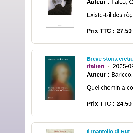
Auteur :
Falco, G
Existe-t-il des règ
Prix TTC : 27,50
Breve storia ereti
italien
•
2025-0
Auteur :
Baricco
Quel chemin a con
Prix TTC : 24,50
Il mantello di Rut