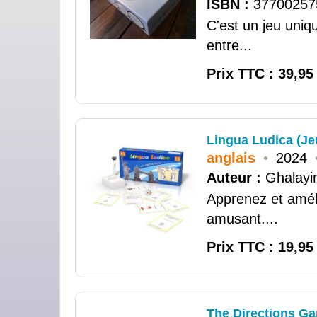
ISBN :
37700257
C'est un jeu uniq
entre...
Prix TTC : 39,95
Lingua Ludica (Jeu
anglais
•
2024
Auteur :
Ghalayin
Apprenez et amél
amusant....
Prix TTC : 19,95
The Directions Ga