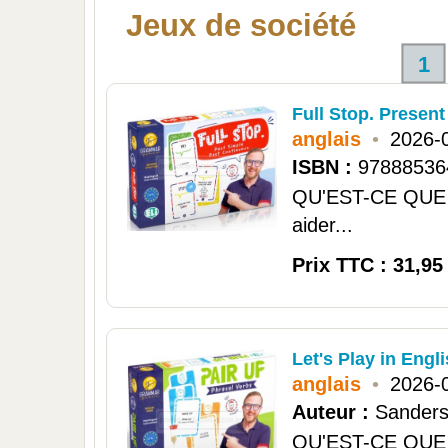
Jeux de société
1
Full Stop. Present
anglais
•
2026-
ISBN :
97888536
QU'EST-CE QUE C'
aider...
Prix TTC : 31,95
Let's Play in Engli
anglais
•
2026-
Auteur :
Sanders
QU'EST-CE QUE C'