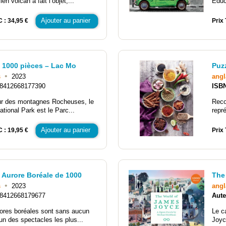
en volcan a fait l’objet,...
Educ
Ajouter au panier
C : 34,95 €
Prix 
 1000 pièces – Lac Mo
Puz
•
s
2023
angl
8412668177390
ISB
r des montagnes Rocheuses, le
Reco
ational Park est le Parc...
repr
Ajouter au panier
C : 19,95 €
Prix 
 Aurore Boréale de 1000
The
•
s
2023
angl
8412668179677
Aute
ores boréales sont sans aucun
Le c
’un des spectacles les plus...
Joyce