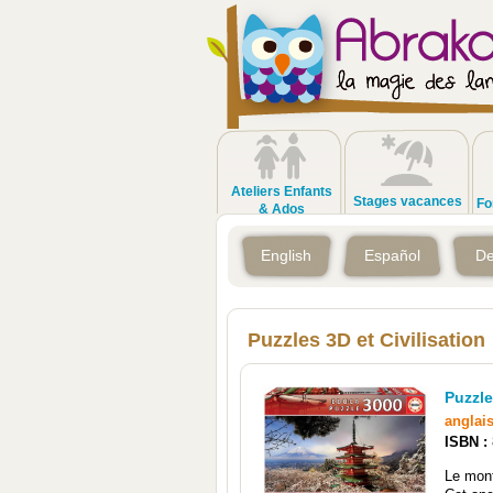
Ateliers Enfants
Stages vacances
Fo
& Ados
English
Español
De
Puzzles 3D et Civilisation
Puzzle
anglai
ISBN :
Le mont