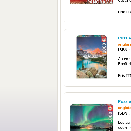
Cet anci
Prix TT
Puzzle
anglai
ISBN :
Au cœu
Banff N
Prix TT
Puzzle
anglai
ISBN :
Les aur
doute l