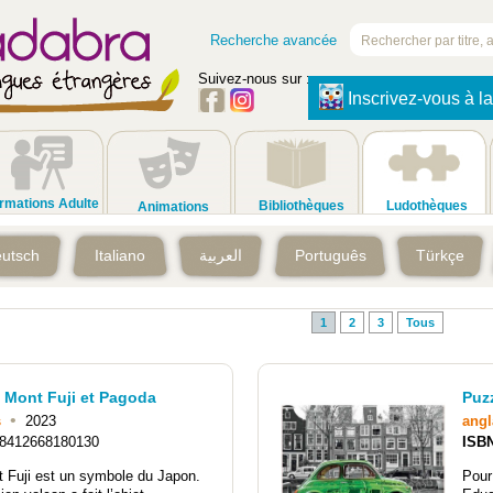
Recherche avancée
Suivez-nous sur :
Inscrivez-vous à la
rmations Adulte
Bibliothèques
Ludothèques
Animations
utsch
Italiano
العربية
Português
Türkçe
1
2
3
Tous
 Mont Fuji et Pagoda
Puzz
•
s
2023
angl
8412668180130
ISB
 Fuji est un symbole du Japon.
Pour