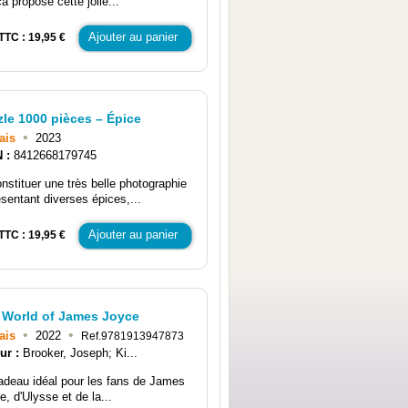
a propose cette jolie...
Ajouter au panier
TTC : 19,95 €
zle 1000 pièces – Épice
•
ais
2023
N :
8412668179745
nstituer une très belle photographie
ésentant diverses épices,...
Ajouter au panier
TTC : 19,95 €
 World of James Joyce
•
•
ais
2022
Ref.9781913947873
ur :
Brooker, Joseph; Ki...
adeau idéal pour les fans de James
, d'Ulysse et de la...