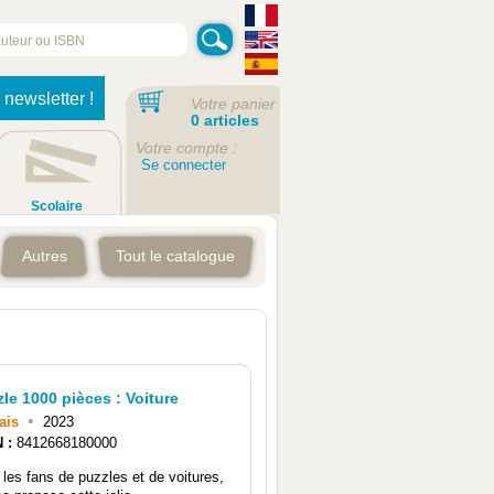
 newsletter !
Votre panier
0 articles
Votre compte :
Se connecter
Scolaire
Autres
Tout le catalogue
le 1000 pièces : Voiture
•
ais
2023
N :
8412668180000
 les fans de puzzles et de voitures,