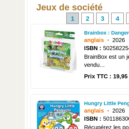
Jeux de société
1
2
3
4
Brainbox : Danger
anglais
•
2026
ISBN :
50258225
BrainBox est un 
vendu...
Prix TTC : 19,95
Hungry Little Peng
anglais
•
2026
ISBN :
50118630
Récupérez les poi