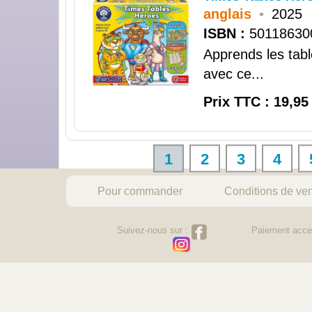
anglais
•
2025
ISBN :
50118630
Apprends les tabl
avec ce...
Prix TTC : 19,95
1
2
3
4
Pour commander
Conditions de ve
Suivez-nous sur :
Paiement acce