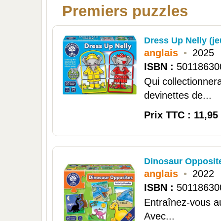
Premiers puzzles
Dress Up Nelly (je
anglais
•
2025
ISBN :
50118630
Qui collectionne
devinettes de...
Prix TTC : 11,95
Dinosaur Opposit
anglais
•
2022
ISBN :
50118630
Entraînez-vous a
Avec...