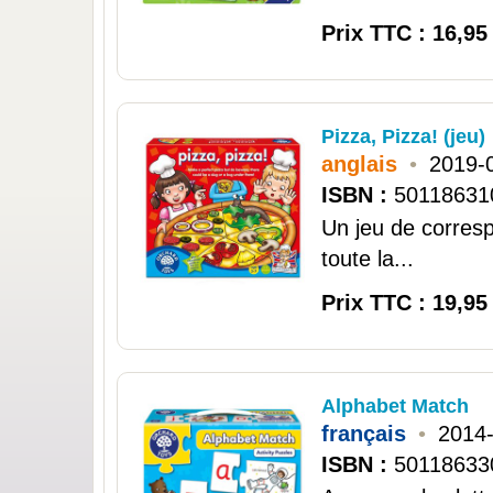
Prix TTC : 16,95
Pizza, Pizza! (jeu)
anglais
•
2019-
ISBN :
50118631
Un jeu de corres
toute la...
Prix TTC : 19,95
Alphabet Match
français
•
2014
ISBN :
50118633