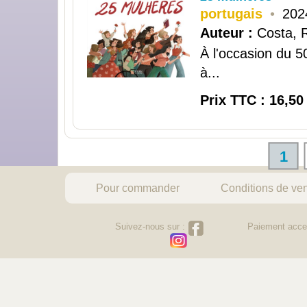
portugais
•
202
Auteur :
Costa, 
À l'occasion du 5
à...
Prix TTC : 16,50
1
Pour commander
Conditions de ve
Suivez-nous sur :
Paiement acce