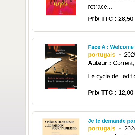
retrace...
Prix TTC : 28,50
Face A : Welcome
portugais
•
202
Auteur :
Correia,
Le cycle de l'édit
Prix TTC : 12,00
Je te demande par
portugais
•
202