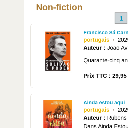
Non-fiction
1
Francisco Sá Carn
portugais
•
202
Auteur :
João Avi
Quarante-cinq ans
Prix TTC : 29,95
Ainda estou aqui
portugais
•
202
Auteur :
Rubens 
Dans Ainda Estou 