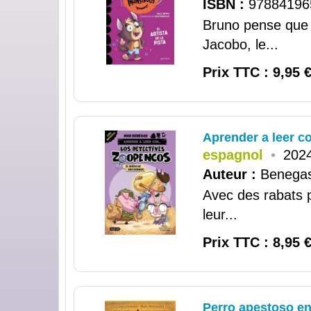
ISBN :
97884196
Bruno pense que 
Jacobo, le...
Prix TTC : 9,95 
Aprender a leer co
espagnol
•
2024
Auteur :
Benegas
Avec des rabats p
leur...
Prix TTC : 8,95 
Perro apestoso en