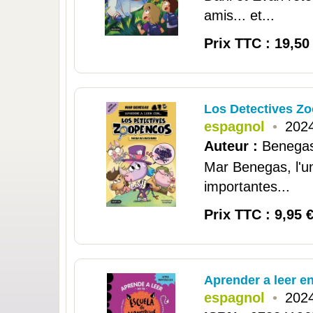
amis... et...
Prix TTC : 19,50
Los Detectives Zo
espagnol
•
2024
Auteur :
Benegas
Mar Benegas, l'un
importantes...
Prix TTC : 9,95 
Aprender a leer en
espagnol
•
2024