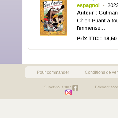
espagnol
•
2023
Auteur :
Gutman,
Chien Puant a tou
l'immense...
Prix TTC : 18,50
Pour commander
Conditions de ve
Suivez-nous sur :
Paiement acce