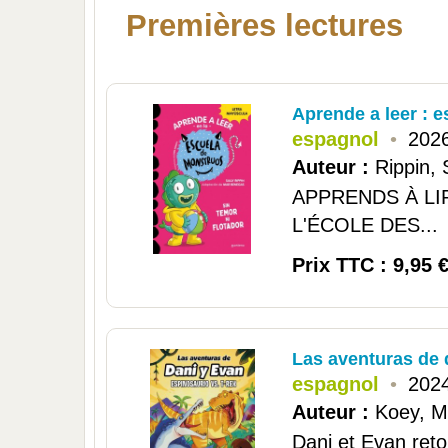
Premières lectures
Aprende a leer : 
espagnol
•
2026
Auteur :
Rippin, 
APPRENDS À LI
L'ÉCOLE DES...
Prix TTC : 9,95 
Las aventuras de 
espagnol
•
2024
Auteur :
Koey, Mi
Dani et Evan reto