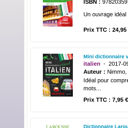
ISBN :
97820359
Un ouvrage idéal 
Prix TTC : 24,95
Mini dictionnaire v
italien
•
2017-0
Auteur :
Nimmo,
Idéal pour compren
mots...
Prix TTC : 7,95 
Dictionnaire Laro