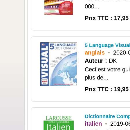
000...
Prix TTC : 17,95
5 Language Visual
anglais
•
2020-
Auteur :
DK
Ceci est votre g
plus de...
Prix TTC : 19,95
Dictionnaire Comp
italien
•
2019-0