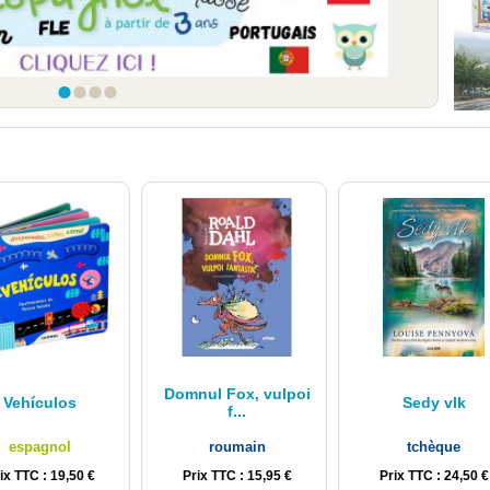
1
2
3
4
Domnul Fox, vulpoi
Vehículos
Sedy vlk
f...
espagnol
roumain
tchèque
ix TTC : 19,50 €
Prix TTC : 15,95 €
Prix TTC : 24,50 €