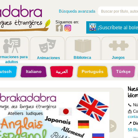
Búsqueda avanzada
Síguenos en:
¡Suscríbete al bole
rmaciones para
Biblioteca
Juegos
Animaciones
adultos
utsch
Italiano
العربية
Português
Türkçe
Nues
Idio
📞 Nú
📩 Co
conta
📍 Di
59 Ru