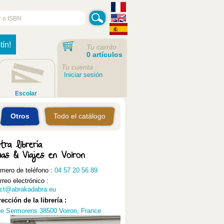
tín!
Tu carrito
0 artículos
Tu cuenta :
Iniciar sesión
Escolar
Otros
Todo el catálogo
tra librería
mas & Viajes en Voiron
mero de teléfono :
04 57 20 56 89
rreo electrónico :
ct@abrakadabra.eu
rección de la librería :
e Sermorens 38500 Voiron, France